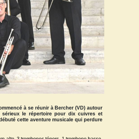
commencé à se réunir à Bercher (VD) autour
érieux le répertoire pour dix cuivres et
a débuté cette aventure musicale qui perdure
orn alto, 3 trombones ténors, 1 trombone basse,