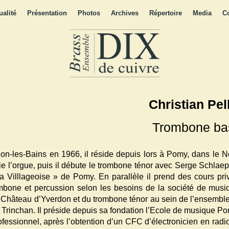
ualité
Présentation
Photos
Archives
Répertoire
Media
C
Christian Pel
Trombone ba
on-les-Bains en 1966, il réside depuis lors à Pomy, dans le N
die l’orgue, puis il débute le trombone ténor avec Serge Schla
La Villlageoise » de Pomy. En parallèle il prend des cours pr
ombone et percussion selon les besoins de la société de musiq
 Château d’Yverdon et du trombone ténor au sein de l’ensemble 
 Trinchan. Il préside depuis sa fondation l’Ecole de musique 
fessionnel, après l’obtention d’un CFC d’électronicien en radio-t