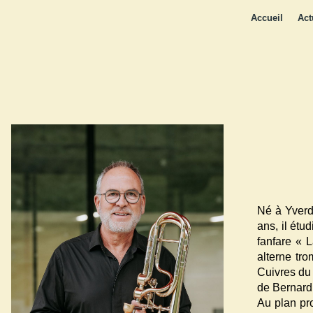
Accueil
Act
Né à Yverd
ans, il étu
fanfare « 
alterne tr
Cuivres du
de Bernard
Au plan pro